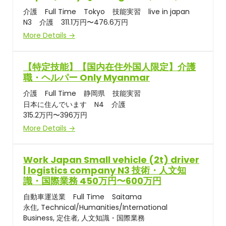
介護
Full Time
Tokyo
技能実習
live in japan
N3
介護
311.1万円〜476.6万円
More Details
【特定技能】【国内在住外国人限定】介護
職・ヘルパー Only Myanmar
介護
Full Time
静岡県
技能実習
日本に住んでいます
N4
介護
315.2万円〜396万円
More Details
Work Japan Small vehicle (2t) driver
| logistics company N3 技術・人文知
識・国際業務 450万円〜600万円
自動車運送業
Full Time
Saitama
永住
Technical/Humanities/International
Business
定住者
人文知識・国際業務