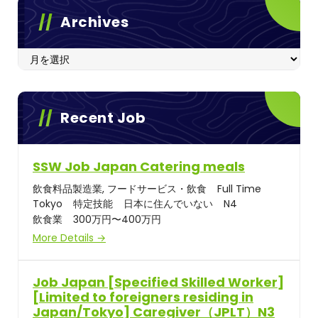
Archives
Archives
Recent Job
SSW Job Japan Catering meals
飲食料品製造業
フードサービス・飲食
Full Time
Tokyo
特定技能
日本に住んでいない
N4
飲食業
300万円〜400万円
More Details
Job Japan [Specified Skilled Worker]
[Limited to foreigners residing in
Japan/Tokyo] Caregiver（JPLT）N3