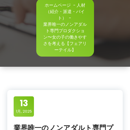
ホームページ
-
人材
（紹介・派遣・バイ
ト）
-
業界唯一のノンアダル
ト専門プロダクショ
ン〜女の子の働きやす
さを考える【フェアリ
ーテイル】
13
1月, 2025
業界唯一のノンアダルト専門プ