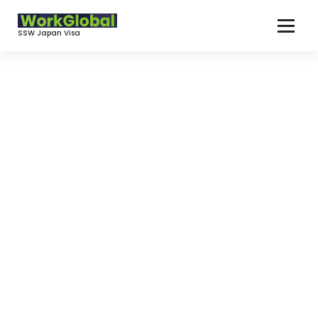
コ
ン
SSW Japan Visa
テ
ン
ツ
へ
ス
キ
ッ
プ