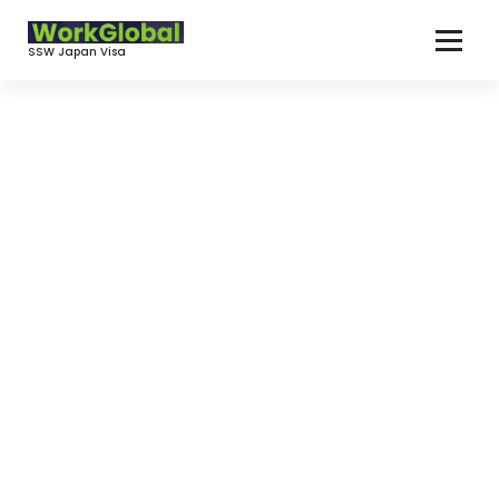
コ
ン
SSW Japan Visa
テ
ン
ツ
へ
ス
キ
ッ
プ