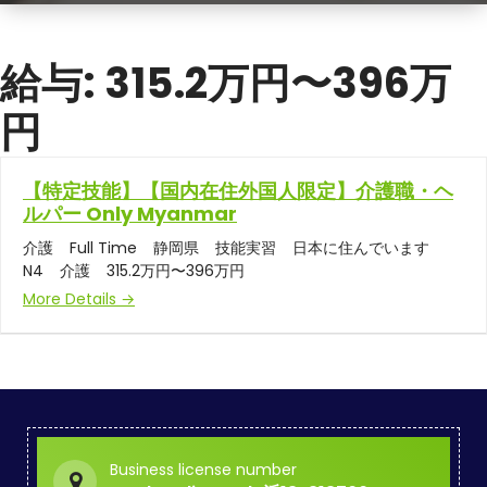
給与:
315.2万円〜396万
円
【特定技能】【国内在住外国人限定】介護職・ヘ
ルパー Only Myanmar
介護
Full Time
静岡県
技能実習
日本に住んでいます
N4
介護
315.2万円〜396万円
More Details
Business license number