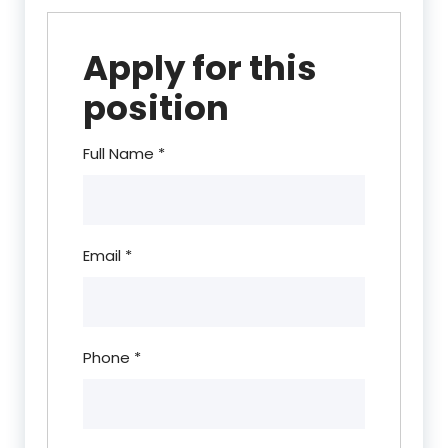
Apply for this
position
Full Name
*
Email
*
Phone
*