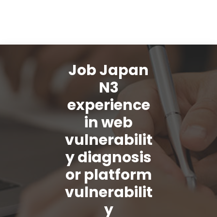
Job Japan
N3
experience
in web
vulnerabilit
y diagnosis
or platform
vulnerabilit
y