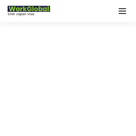
コ
ン
SSW Japan Visa
テ
ン
ツ
へ
ス
キ
ッ
プ