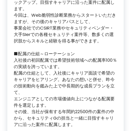
ックアップ。目指すキャリアに沿った案件に配属し
ます。
今回は、Web脆弱性診断業務からスタートいただき
ますが、その後のキャリアパスとして、
事業会社でのCSIRT業務やセキュリティベンダー・
大手SIerでの各種セキュリティ案件等、数多くの選
択肢からスキルと経験を得る事ができます。
■配属の仕組～ローテーション
入社後の初回配属では希望技術領域への配属率100％
の実績を誇っています。
配属の仕組として、入社後にキャリア面談で希望の
キャリアをヒアリング。あなたの想いと併せ、昨今
の技術動向を鑑みた上で中長期的な成長プランを立
て、
エンジニアとしての市場価値向上につながる配属要
件を選定します。
その後、当社が保有する年間約22500件の案件の中
から、セキュリティGの担当と一緒に目指すキャリ
アに沿った案件に配属します。