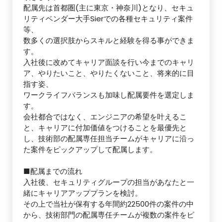
配属先は首都圏(主に東京・神奈川)となり、セキュ
リティベンダー大手Sierでの各種セキュリティ案件
等、
数多くの選択肢からスキルと経験を得る事ができま
す。
入社後に改めてキャリア面談を行い今までのキャリ
ア、やりたいこと、やりたくないこと、将来的に目
指す姿、
ワークライフバランスも加味し配属要件を選定しま
す。
会社都合ではなく、エンジニアの希望を叶えるこ
と、キャリアに付加価値をつけることを最優先と
し、技術部の配属専任担当チームがキャリアに沿っ
た案件をピックアップして配属します。
■配属までの流れ
入社後、セキュリティグループの担当があなたと一
緒にキャリアアッププランを検討。
その上で当社が保有する年間約22500件の案件の中
から、技術部門の配属専任チームが複数の案件をピ