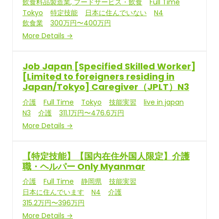
飲食料品製造業
フードサービス・飲食
Full Time
Tokyo
特定技能
日本に住んでいない
N4
飲食業
300万円〜400万円
More Details
Job Japan [Specified Skilled Worker]
[Limited to foreigners residing in
Japan/Tokyo] Caregiver（JPLT）N3
介護
Full Time
Tokyo
技能実習
live in japan
N3
介護
311.1万円〜476.6万円
More Details
【特定技能】【国内在住外国人限定】介護
職・ヘルパー Only Myanmar
介護
Full Time
静岡県
技能実習
日本に住んでいます
N4
介護
315.2万円〜396万円
More Details