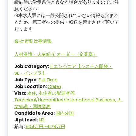
締結時の労働条件と異なる場合がありますのでご注
意ください
※本求人票には一般公開されていない情報も含まれ
るため、第三者への提供・転送を禁止させて頂いて
おります
会社情報
l
仕事情報
l
人材派遣・人材紹介 オーダー（企業様）
Job Category:
ITエンジニア【システム開発・
SE・インフラ】
Job Type:
Full Time
Job Location:
Chiba
Visa:
永住
永住者の配偶者等
Technical/Humanities/International Business
人
文知識・国際業務
Candidate Area:
国内外国
Jlpt level:
N3
給与:
504万円〜678万円