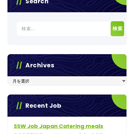
Search
検
索:
Archives
Archives
Recent Job
SSW Job Japan Catering meals