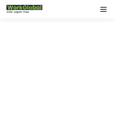
コ
ン
SSW Japan Visa
テ
ン
ツ
へ
ス
キ
ッ
プ