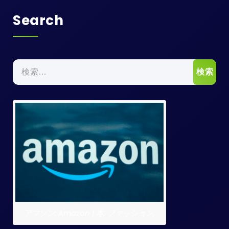
Search
検
索:
アマゾン: Amazon | 本, ファッション,