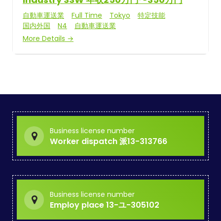
自動車運送業
Full Time
Tokyo
特定技能
国内外国
N4
自動車運送業
More Details
Business license number
Worker dispatch 派13-313766
Business license number
Employ place 13-ユ-305102