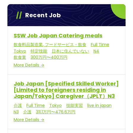
Recent Job
SSW Job Japan Catering meals
飲食料品製造業
フードサービス・飲食
Full Time
Tokyo
特定技能
日本に住んでいない
N4
飲食業
300万円〜400万円
More Details
Job Japan [Specified Skilled Worker]
[Limited to foreigners residing in
Japan/Tokyo] Caregiver（JPLT）N3
介護
Full Time
Tokyo
技能実習
live in japan
N3
介護
311.1万円〜476.6万円
More Details