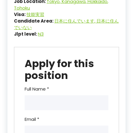
Job Location:
Tokyo
Kanagawa
Hokkaido
Tohoku
Visa:
技能実習
Candidate Area:
日本に住んでいます
日本に住ん
でいない
Jlpt level:
N3
Apply for this
position
Full Name
*
Email
*