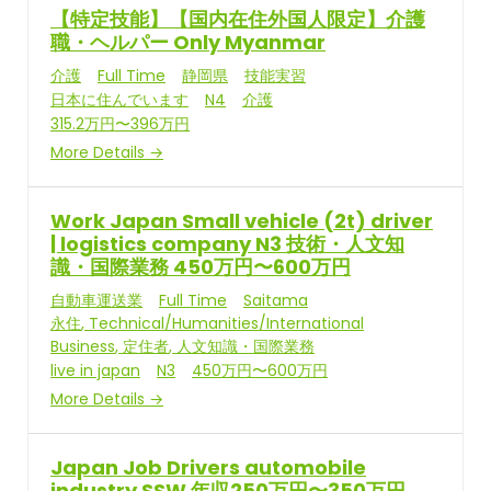
【特定技能】【国内在住外国人限定】介護
職・ヘルパー Only Myanmar
介護
Full Time
静岡県
技能実習
日本に住んでいます
N4
介護
315.2万円〜396万円
More Details
Work Japan Small vehicle (2t) driver
| logistics company N3 技術・人文知
識・国際業務 450万円〜600万円
自動車運送業
Full Time
Saitama
永住
Technical/Humanities/International
Business
定住者
人文知識・国際業務
live in japan
N3
450万円〜600万円
More Details
Japan Job Drivers automobile
industry SSW 年収250万円〜350万円