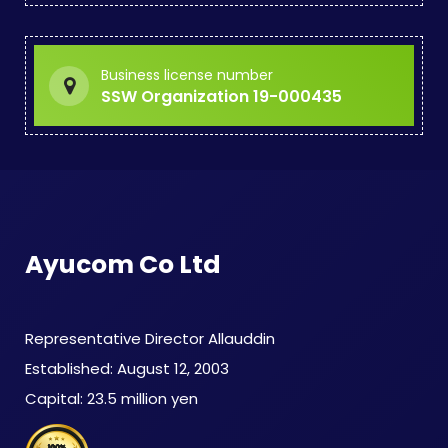
Business license number
SSW Organization 19-000435
Ayucom Co Ltd
​ Representative Director Allauddin
​ Established: August 12, 2003
​ Capital: 23.5 million yen